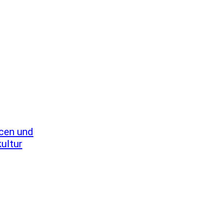
ncen und
ultur