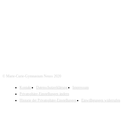
Marie-Curie-Gymnasium Neuss
Jostenallee 49-51 | 41462 Neuss
Mo-Do. 7:30 - 15:00 Uhr (Fr. 14:00 Uhr)
Tel. Sekretariat: 02131- 90-4400
Tel. Annostraße: 02131- 90-4430
© Marie-Curie-Gymnasium Neuss 2020
Kontakt
Datenschutzerklärung
Impressum
Privatsphäre-Einstellungen ändern
Historie der Privatsphäre-Einstellungen
Einwilligungen widerrufen