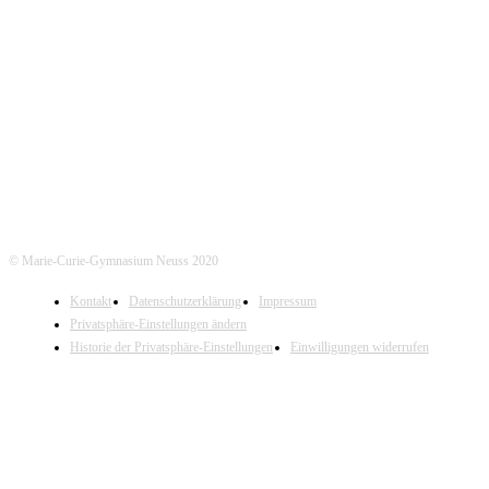
Marie-Curie-Gymnasium Neuss
Jostenallee 49-51 | 41462 Neuss
Mo-Do. 7:30 - 15:00 Uhr (Fr. 14:00 Uhr)
Tel. Sekretariat: 02131- 90-4400
Tel. Annostraße: 02131- 90-4430
© Marie-Curie-Gymnasium Neuss 2020
Kontakt
Datenschutzerklärung
Impressum
Privatsphäre-Einstellungen ändern
Historie der Privatsphäre-Einstellungen
Einwilligungen widerrufen