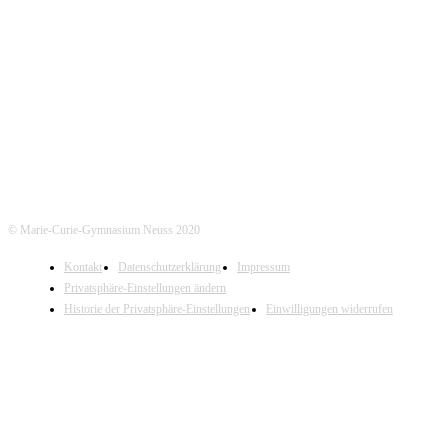
Marie-Curie-Gymnasium Neuss
Jostenallee 49-51 | 41462 Neuss
Mo-Do. 7:30 - 15:00 Uhr (Fr. 14:00 Uhr)
Tel. Sekretariat: 02131- 90-4400
Tel. Annostraße: 02131- 90-4430
© Marie-Curie-Gymnasium Neuss 2020
Kontakt
Datenschutzerklärung
Impressum
Privatsphäre-Einstellungen ändern
Historie der Privatsphäre-Einstellungen
Einwilligungen widerrufen