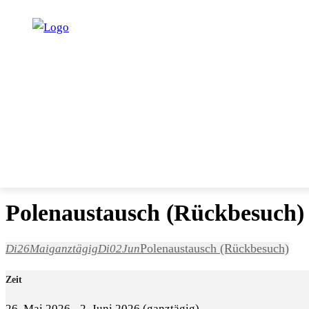
START
PROGRAMM
UNTERRICHT
SERVICE
Polenaustausch (Rückbesuch)
Polenaustausch (Rückbesuch)
Di
26
Mai
ganztägig
Di
02
Jun
Zeit
26. Mai 2026
-
2. Juni 2026
(ganztägig)