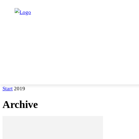
START
PROGRAMM
UNTERRICHT
SERVICE
Start
2019
Archive