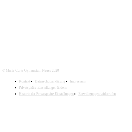
Marie-Curie-Gymnasium Neuss
Jostenallee 49-51 | 41462 Neuss
Mo-Do. 7:30 - 15:00 Uhr (Fr. 14:00 Uhr)
Tel. Sekretariat: 02131- 90-4400
Tel. Annostraße: 02131- 90-4430
© Marie-Curie-Gymnasium Neuss 2020
Kontakt
Datenschutzerklärung
Impressum
Privatsphäre-Einstellungen ändern
Historie der Privatsphäre-Einstellungen
Einwilligungen widerrufen