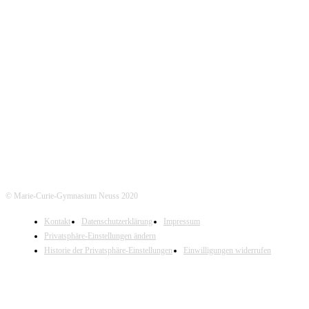
KONTAKT
Marie-Curie-Gymnasium Neuss
Jostenallee 49-51 | 41462 Neuss
Mo-Do. 7:30 - 15:00 Uhr (Fr. 14:00 Uhr)
Tel. Sekretariat: 02131- 90-4400
Tel. Annostraße: 02131- 90-4430
© Marie-Curie-Gymnasium Neuss 2020
Kontakt
Datenschutzerklärung
Impressum
Privatsphäre-Einstellungen ändern
Historie der Privatsphäre-Einstellungen
Einwilligungen widerrufen