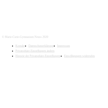
Tel. Annostraße: 02131- 90-4430
© Marie-Curie-Gymnasium Neuss 2020
Kontakt
Datenschutzerklärung
Impressum
Privatsphäre-Einstellungen ändern
Historie der Privatsphäre-Einstellungen
Einwilligungen widerrufen