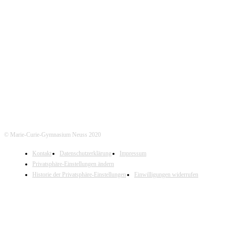
KONTAKT
Marie-Curie-Gymnasium Neuss
Jostenallee 49-51 | 41462 Neuss
Mo-Do. 7:30 - 15:00 Uhr (Fr. 14:00 Uhr)
Tel. Sekretariat: 02131- 90-4400
Tel. Annostraße: 02131- 90-4430
© Marie-Curie-Gymnasium Neuss 2020
Kontakt
Datenschutzerklärung
Impressum
Privatsphäre-Einstellungen ändern
Historie der Privatsphäre-Einstellungen
Einwilligungen widerrufen