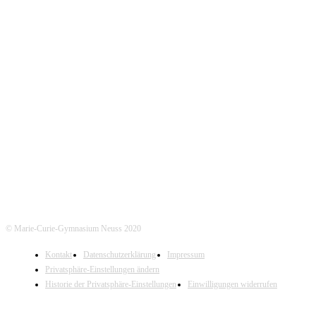
KONTAKT
Marie-Curie-Gymnasium Neuss
Jostenallee 49-51 | 41462 Neuss
Mo-Do. 7:30 - 15:00 Uhr (Fr. 14:00 Uhr)
Tel. Sekretariat: 02131- 90-4400
Tel. Annostraße: 02131- 90-4430
© Marie-Curie-Gymnasium Neuss 2020
Kontakt
Datenschutzerklärung
Impressum
Privatsphäre-Einstellungen ändern
Historie der Privatsphäre-Einstellungen
Einwilligungen widerrufen