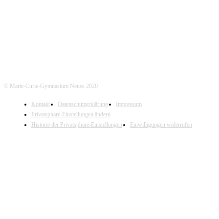
Tel. Sekretariat: 02131- 90-4400
Tel. Annostraße: 02131- 90-4430
© Marie-Curie-Gymnasium Neuss 2020
Kontakt
Datenschutzerklärung
Impressum
Privatsphäre-Einstellungen ändern
Historie der Privatsphäre-Einstellungen
Einwilligungen widerrufen