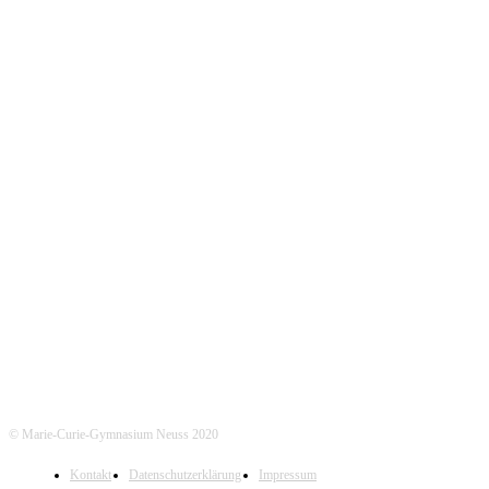
Städtisches Gymnasium mit bilingualem Zweig Englisch und
Doppelqualifikation zum/zur Chemisch- Technischen Assistenten/Assistentin
KONTAKT
Marie-Curie-Gymnasium Neuss
Jostenallee 49-51 | 41462 Neuss
Mo-Do. 7:30 - 15:00 Uhr (Fr. 14:00 Uhr)
Tel. Sekretariat: 02131- 90-4400
Tel. Annostraße: 02131- 90-4430
© Marie-Curie-Gymnasium Neuss 2020
Kontakt
Datenschutzerklärung
Impressum