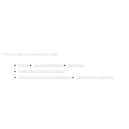
Mo-Do. 7:30 - 15:00 Uhr (Fr. 14:00 Uhr)
Tel. Sekretariat: 02131- 90-4400
Tel. Annostraße: 02131- 90-4430
© Marie-Curie-Gymnasium Neuss 2020
Kontakt
Datenschutzerklärung
Impressum
Privatsphäre-Einstellungen ändern
Historie der Privatsphäre-Einstellungen
Einwilligungen widerrufen