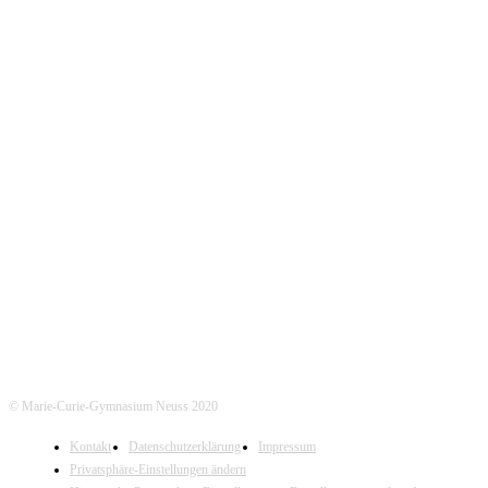
Doppelqualifikation zum/zur Chemisch- Technischen Assistenten/Assistentin
KONTAKT
Marie-Curie-Gymnasium Neuss
Jostenallee 49-51 | 41462 Neuss
Mo-Do. 7:30 - 15:00 Uhr (Fr. 14:00 Uhr)
Tel. Sekretariat: 02131- 90-4400
Tel. Annostraße: 02131- 90-4430
© Marie-Curie-Gymnasium Neuss 2020
Kontakt
Datenschutzerklärung
Impressum
Privatsphäre-Einstellungen ändern