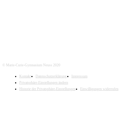
Jostenallee 49-51 | 41462 Neuss
Mo-Do. 7:30 - 15:00 Uhr (Fr. 14:00 Uhr)
Tel. Sekretariat: 02131- 90-4400
Tel. Annostraße: 02131- 90-4430
© Marie-Curie-Gymnasium Neuss 2020
Kontakt
Datenschutzerklärung
Impressum
Privatsphäre-Einstellungen ändern
Historie der Privatsphäre-Einstellungen
Einwilligungen widerrufen