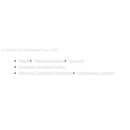
Tel. Sekretariat: 02131- 90-4400
Tel. Annostraße: 02131- 90-4430
© Marie-Curie-Gymnasium Neuss 2020
Kontakt
Datenschutzerklärung
Impressum
Privatsphäre-Einstellungen ändern
Historie der Privatsphäre-Einstellungen
Einwilligungen widerrufen