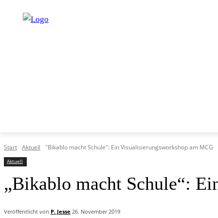
START
PROGRAMM
UNTERRICHT
SERVICE
Start
Aktuell
"Bikablo macht Schule": Ein Visualisierungsworkshop am MCG
Aktuell
„Bikablo macht Schule“: E
Veröffentlicht von
P. Jesse
26. November 2019