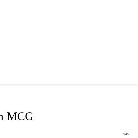
AKT
 am MCG
945