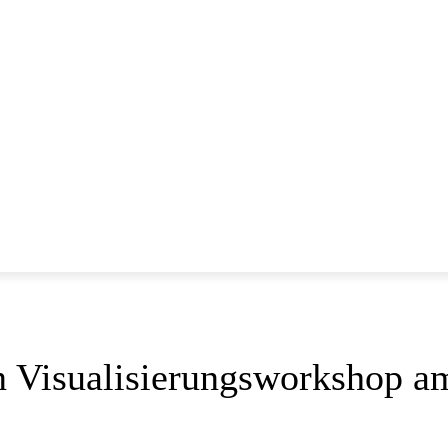
LEHRER
SCHÜLER
ELTERN
TRADITION
KONT
in Visualisierungsworkshop