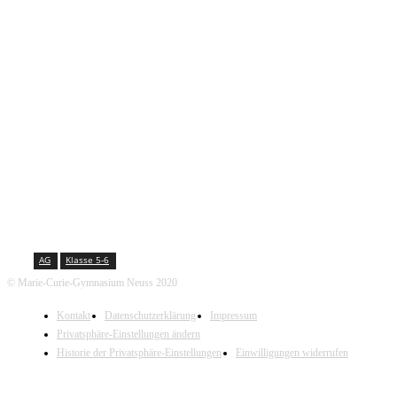
KONTAKT
Marie-Curie-Gymnasium Neuss
Jostenallee 49-51 | 41462 Neuss
Mo-Do. 7:30 - 15:00 Uhr (Fr. 14:00 Uhr)
Tel. Sekretariat: 02131- 90-4400
Tel. Annostraße: 02131- 90-4430
AG
Klasse 5-6
© Marie-Curie-Gymnasium Neuss 2020
Rockband I
Kontakt
Datenschutzerklärung
Impressum
Privatsphäre-Einstellungen ändern
356
Historie der Privatsphäre-Einstellungen
Einwilligungen widerrufen